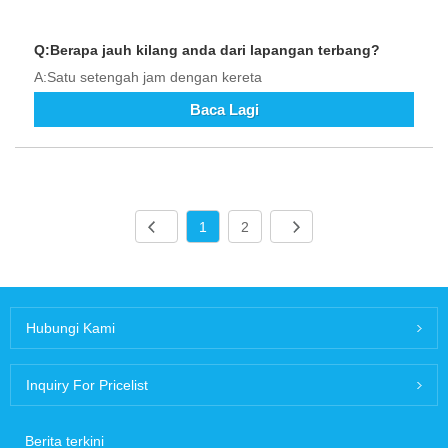
Q:Berapa jauh kilang anda dari lapangan terbang?
A:Satu setengah jam dengan kereta
Baca Lagi
1
2
Hubungi Kami
Inquiry For Pricelist
Berita terkini