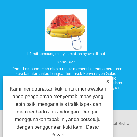
Liferaft kembung menyelamatkan nyawa di laut
2024/10/21
Liferaft kembung telah direka untuk memenuhi semua peraturan
keselamatan antarabangsa, termasuk konvensyen Solas
(Keselamatan Kehidupan di Laut). Piawaian ini termasuk
X
keupayaan rakit untuk terus tegak dan bertahan dalam keadaan
cuaca yang teruk, walaupun dimuatkan sepenuhnya dengan
Kami menggunakan kuki untuk menawarkan
penumpang dan peralatan.
anda pengalaman menyemak imbas yang
lebih baik, menganalisis trafik tapak dan
memperibadikan kandungan. Dengan
menggunakan tapak ini, anda bersetuju
Hakcipta @ 2018 Ningbo Zhenhua Electrical Equipment Co.Ltd.all Rights
dengan penggunaan kuki kami.
Dasar
Privasi
Reserved.