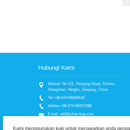
Hubungi Kami
Alamat: No 111, Yenyang Road, Xizhou,
Peranan Soli
2022/05/17
Xiangshan, Ningbo, Zhejiang, China
Sekarang e
Tel:
+86-574-65836542
maju, semua
pengangkuta
telefon:
+86-574-65837698
bagaimanapu
penumpang d
E-mel:
nb8@zhen-hua.com
kebanyakan
dasarnya ti
Faks: +86-574-65836777
peranan per
Kami menggunakan kuki untuk menawarkan anda pen