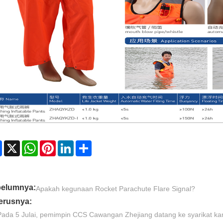
Facebook
X
WhatsApp
Pinterest
LinkedIn
Share
elumnya:
Apakah kegunaan Rocket Parachute Flare Signal?
erusnya:
Pada 5 Julai, pemimpin CCS Cawangan Zhejiang datang ke syarikat ka