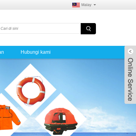
Malay
an
Hubungi kami