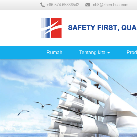
+86-574-65836542
nb8@zhen-hua.com
Rumah
Tentang kita
Prod