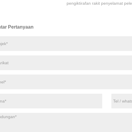
pengiktirafan rakit penyelamat pel
tar Pertanyaan