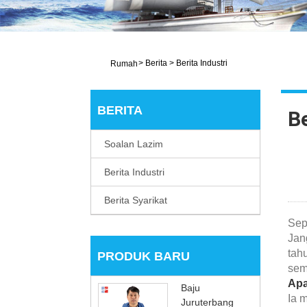
>
Berita
>
Berita Industri
Rumah
BERITA
Be
Soalan Lazim
Berita Industri
Berita Syarikat
Sep
Jan
tahu
PRODUK BARU
sem
Apa
Baju
Ia 
Juruterbang