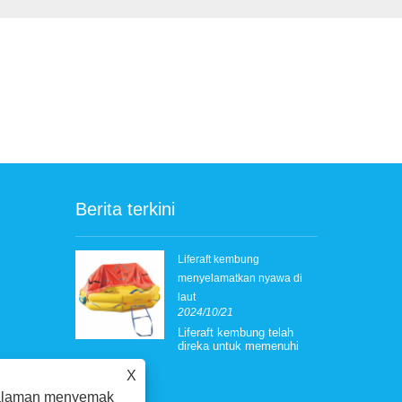
Berita terkini
d Lifebuoy
Liferaft kembung
menyelamatkan nyawa di
konomi sudah
laut
 jenis
2024/10/21
n ada. Walau
Liferaft kembung telah
n, bagi
direka untuk memenuhi
i kapal,
semua peraturan
 mereka pada
keselamatan
X
dak mengetahui
antarabangsa, termasuk
alatan
galaman menyemak
konvensyen Solas